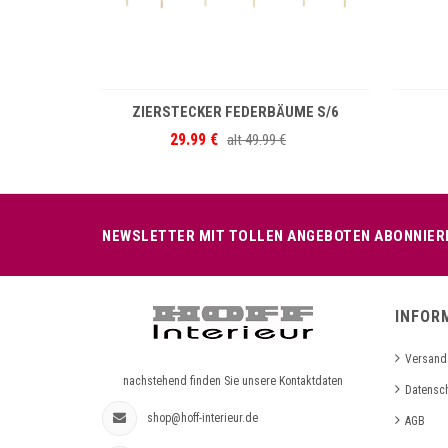
NKORB
IN DEN WARENKORB
ZIERSTECKER FEDERBÄUME S/6
29.99 €
alt
49.99 €
NEWSLETTER MIT TOLLEN ANGEBOTEN ABONNIER
INFOR
Versand
nachstehend finden Sie unsere Kontaktdaten
Datensc
shop@hoff-interieur.de
AGB