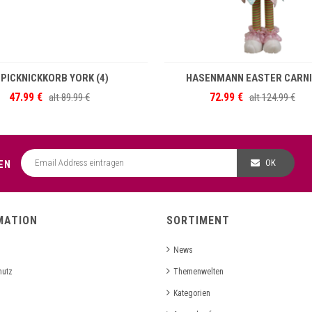
IN DEN WARENKORB
IN DEN WARENKOR
PICKNICKKORB YORK (4)
HASENMANN EASTER CARNI
47.99 €
72.99 €
alt
89.99 €
alt
124.99 €
OK
EN
MATION
SORTIMENT
News
hutz
Themenwelten
Kategorien