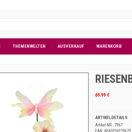
E
THEMENWELTEN
AUSVERKAUF
WARENKORB
RIESEN
69.99 €
ARTIKELDETAILS
Artikel-NR.: 7967
EAN: 4042026079673