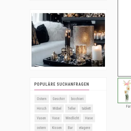
POPULÄRE SUCHANFRAGEN
Ostern
Geschirr
bicchieri
Für
Hirsch
Möbel
Teller
tablett
Vasen
Vase
Windlicht
Hase
ostern
Kissen
Bar
etagere