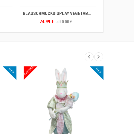
N DEN WARENKORB
IN DEN WARENKORB
GLASSCHMUCKDISPLAY VEGETABLE S/12
LEUCHTER COLOR FUSION
24.99 €
alt
0.00 €
alt
0.00 €
AUSVERKAUF
AUSVERKAUF
NEU
NEU