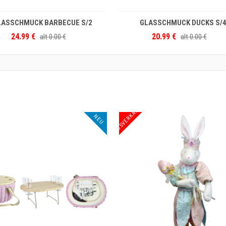
IN DEN WARENKORB
I
2
GLASSCHMUCK DUCKS S/4
20.99 €
74.99 €
alt
0.00 €
AUSVERKAUF
NEU