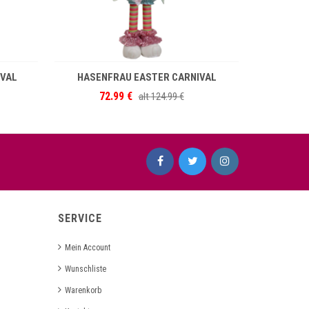
B
IN DEN WARENKORB
VAL
HASENFRAU EASTER CARNIVAL
72.99 €
2
alt
124.99 €
SERVICE
Mein Account
Wunschliste
Warenkorb