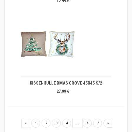
12.99 €
KISSENHÜLLE XMAS GROVE 45X45 S/2
27.99 €
«
1
2
3
4
...
6
7
»