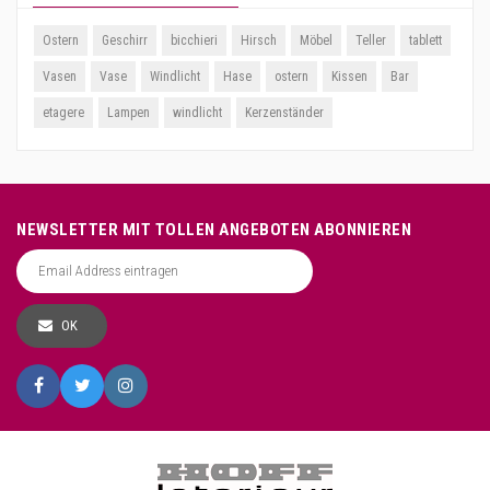
Ostern
Geschirr
bicchieri
Hirsch
Möbel
Teller
tablett
Vasen
Vase
Windlicht
Hase
ostern
Kissen
Bar
etagere
Lampen
windlicht
Kerzenständer
NEWSLETTER MIT TOLLEN ANGEBOTEN ABONNIEREN
OK