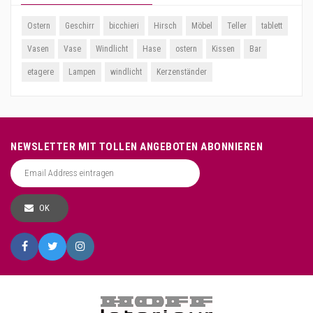
Ostern
Geschirr
bicchieri
Hirsch
Möbel
Teller
tablett
Vasen
Vase
Windlicht
Hase
ostern
Kissen
Bar
etagere
Lampen
windlicht
Kerzenständer
NEWSLETTER MIT TOLLEN ANGEBOTEN ABONNIEREN
OK