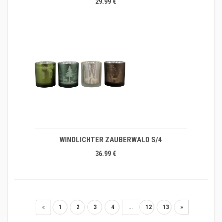
29.99 €
WINDLICHTER ZAUBERWALD S/4
36.99 €
«
1
2
3
4
...
12
13
»