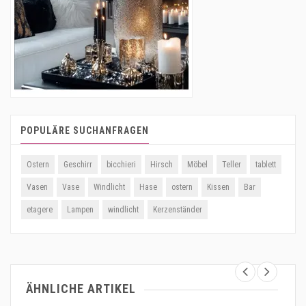
POPULÄRE SUCHANFRAGEN
Ostern
Geschirr
bicchieri
Hirsch
Möbel
Teller
tablett
Vasen
Vase
Windlicht
Hase
ostern
Kissen
Bar
etagere
Lampen
windlicht
Kerzenständer
ÄHNLICHE ARTIKEL