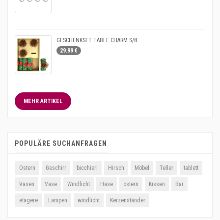
GESCHENKSET TABLE CHARM S/8
29.99 €
MEHR ARTIKEL
POPULÄRE SUCHANFRAGEN
Ostern
Geschirr
bicchieri
Hirsch
Möbel
Teller
tablett
Vasen
Vase
Windlicht
Hase
ostern
Kissen
Bar
etagere
Lampen
windlicht
Kerzenständer