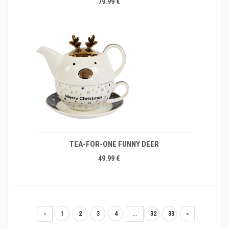
79.99 €
TEA-FOR-ONE FUNNY DEER
49.99 €
«
1
2
3
4
...
32
33
»