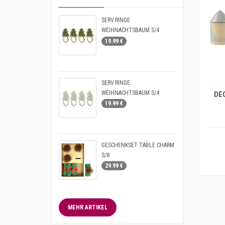
SERV.RINGE
WEIHNACHTSBAUM S/4
19.99 €
IN DEN WARENKORB
SERV.RINGE
WEIHNACHTSBAUM S/4
19.99 €
GESCHENKSET TABLE CHARM
S/8
29.99 €
MEHR ARTIKEL