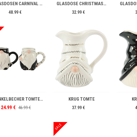
GLASDOSEN CARNIVAL S/2
GLASDOSE CHRISTMAS BALL
48.99 €
32.99 €
IN DEN WARENKORB
IN DEN WARENKORB
HENKELBECHER TOMTE S/2
KRUG TOMTE
K
24.99 €
46.99 €
37.99 €
SALE