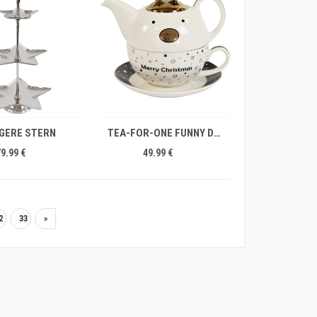
IN DEN WARENKORB
GERE STERN
TEA-FOR-ONE FUNNY DEER
79.99 €
49.99 €
2
33
»