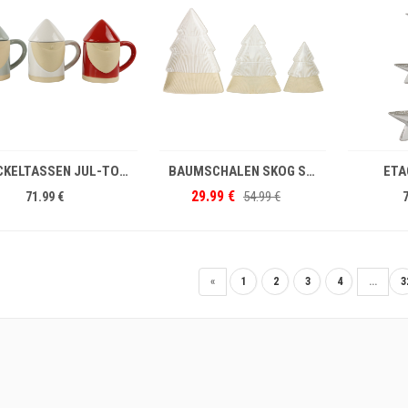
IN DEN WARENKORB
IN DEN WARENKORB
DECKELTASSEN JUL-TOMTE S/3
BAUMSCHALEN SKOG S/3
ETA
29.99 €
54.99 €
71.99 €
«
1
2
3
4
...
3