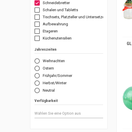
Schneidebretter
Schalen und Tabletts
Tischsets, Platzteller und Untersetzer
Aufbewahrung
Etageren
IN DEN WARENKORB
Küchenutensilien
GL
Jahreszeiten
Weihnachten
Ostern
Frühjahr/Sommer
Herbst/Winter
Neutral
Verfügbarkeit
IN DEN WARENKORB