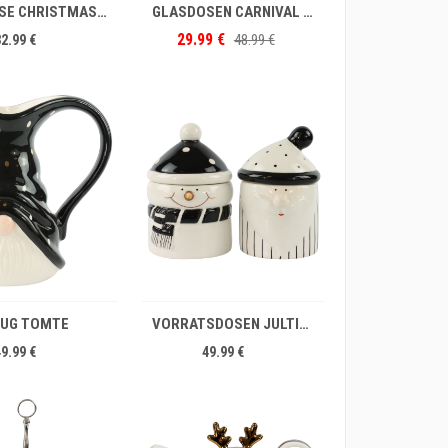
GLASDOSE CHRISTMAS BALL
GLASDOSEN CARNIVAL S/2
29.99 €
48.99 €
32.99 €
IN DEN WARENKORB
RUG TOMTE
VORRATSDOSEN JULTID S/2
49.99 €
49.99 €