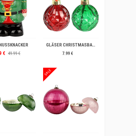
IN DEN WARENKORB
 NUSSKNACKER
GLÄSER CHRISTMASBALL S/2
9 €
49.99 €
7.99 €
SALE
IN DEN WARENKORB