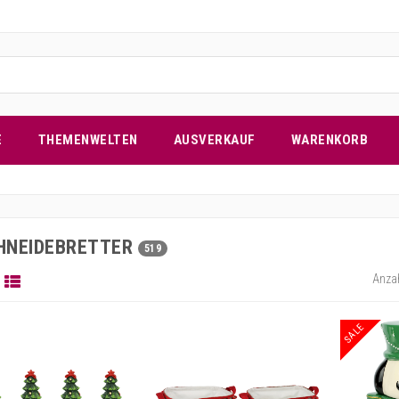
E
THEMENWELTEN
AUSVERKAUF
WARENKORB
HNEIDEBRETTER
519
Anzah
SALE