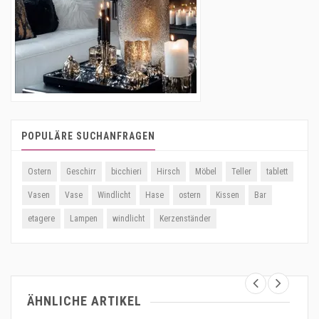
POPULÄRE SUCHANFRAGEN
Ostern
Geschirr
bicchieri
Hirsch
Möbel
Teller
tablett
Vasen
Vase
Windlicht
Hase
ostern
Kissen
Bar
etagere
Lampen
windlicht
Kerzenständer
ÄHNLICHE ARTIKEL