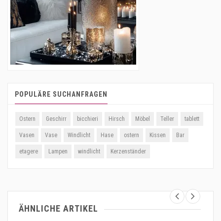
POPULÄRE SUCHANFRAGEN
Ostern
Geschirr
bicchieri
Hirsch
Möbel
Teller
tablett
Vasen
Vase
Windlicht
Hase
ostern
Kissen
Bar
etagere
Lampen
windlicht
Kerzenständer
ÄHNLICHE ARTIKEL