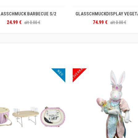
ORB
IN DEN WARENKORB
 S/2
GLASSCHMUCKDISPLAY VEGETABLE S/12
GLASK
74.99 €
53
alt
0.00 €
AUSVERKAUF
NEU