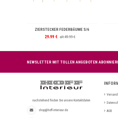
NKORB
IN DEN WARENKORB
ZIERSTECKER FEDERBÄUME S/6
29.99 €
alt
49.99 €
NEWSLETTER MIT TOLLEN ANGEBOTEN ABONNIER
INFOR
Versand
nachstehend finden Sie unsere Kontaktdaten
Datensc
shop@hoff-interieur.de
AGB