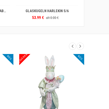
IN DEN WARENKORB
IN DEN WARENKORB
UGELN HARLEKIN S/6
LEUCHTER TWINKLE TREE S/2
.99 €
32.99 €
alt
0.00 €
alt
0.00 €
AUSVERKAUF
AUSVERKAUF
NEU
NEU