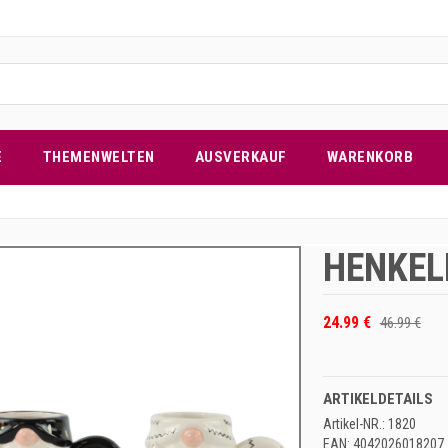
E
THEMENWELTEN
AUSVERKAUF
WARENKORB
HENKEL
24.99 €
46.99 €
ARTIKELDETAILS
Artikel-NR.: 1820
EAN: 4042026018207