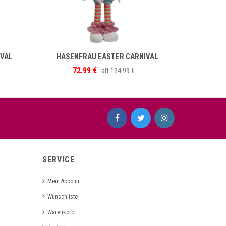
B
IN DEN WARENKORB
VAL
HASENFRAU EASTER CARNIVAL
72.99 €
2
alt
124.99 €
SERVICE
Mein Account
Wunschliste
Warenkorb