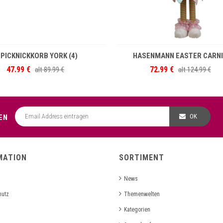
IN DEN WARENKORB
IN DEN WARENKOR
PICKNICKKORB YORK (4)
HASENMANN EASTER CARNI
47.99 €
72.99 €
alt
89.99 €
alt
124.99 €
OK
EN
MATION
SORTIMENT
News
hutz
Themenwelten
Kategorien