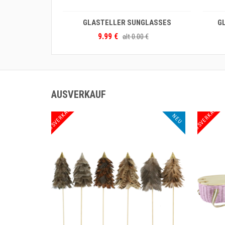
IN DEN WARENKORB
IN DEN WARENK
GLASTELLER SUNGLASSES
GLASSCHMUCK BARBECUE
9.99 €
24.99 €
alt
0.00 €
alt
0.00 €
AUSVERKAUF
AUSVERKAUF
AUSVERKAUF
NEU