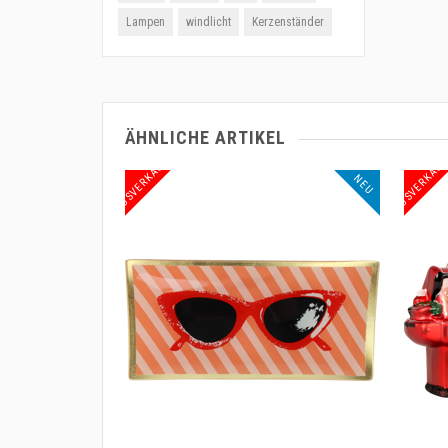
Lampen
windlicht
Kerzenständer
ÄHNLICHE ARTIKEL
KAUF
AUSVERKAUF
NEU