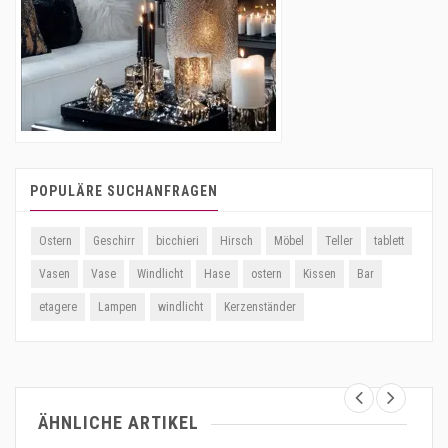
POPULÄRE SUCHANFRAGEN
Ostern
Geschirr
bicchieri
Hirsch
Möbel
Teller
tablett
Vasen
Vase
Windlicht
Hase
ostern
Kissen
Bar
etagere
Lampen
windlicht
Kerzenständer
ÄHNLICHE ARTIKEL