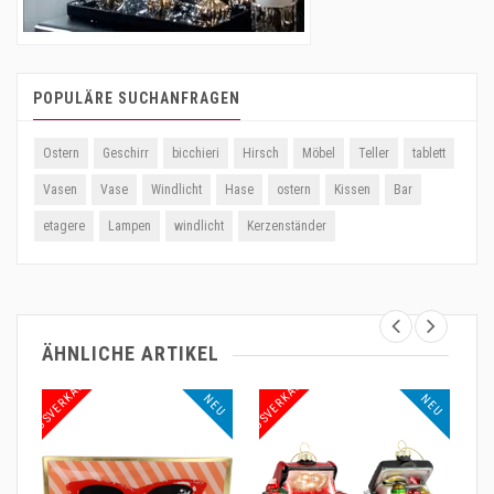
POPULÄRE SUCHANFRAGEN
Ostern
Geschirr
bicchieri
Hirsch
Möbel
Teller
tablett
Vasen
Vase
Windlicht
Hase
ostern
Kissen
Bar
etagere
Lampen
windlicht
Kerzenständer
ÄHNLICHE ARTIKEL
AUSVERKAUF
AUSVERKAUF
NEU
NEU
NEU