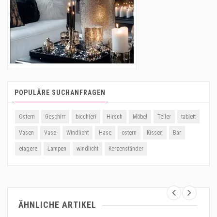
POPULÄRE SUCHANFRAGEN
Ostern
Geschirr
bicchieri
Hirsch
Möbel
Teller
tablett
Vasen
Vase
Windlicht
Hase
ostern
Kissen
Bar
etagere
Lampen
windlicht
Kerzenständer
ÄHNLICHE ARTIKEL