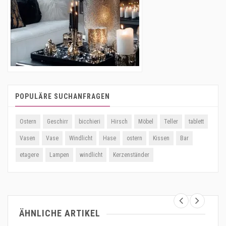
POPULÄRE SUCHANFRAGEN
Ostern
Geschirr
bicchieri
Hirsch
Möbel
Teller
tablett
Vasen
Vase
Windlicht
Hase
ostern
Kissen
Bar
etagere
Lampen
windlicht
Kerzenständer
ÄHNLICHE ARTIKEL