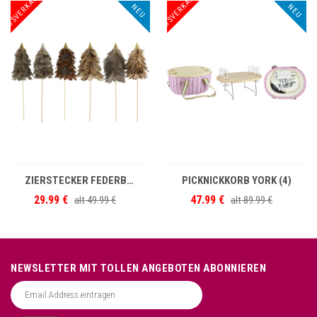
AUSVERKAUF
AUSVERKAUF
NEU
NEU
IN DEN WARENKORB
IN DEN WARENKORB
ZIERSTECKER FEDERBÄUME S/6
PICKNICKKORB YORK (4)
29.99 €
47.99 €
alt
49.99 €
alt
89.99 €
NEWSLETTER MIT TOLLEN ANGEBOTEN ABONNIEREN