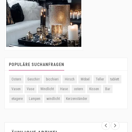
POPULÄRE SUCHANFRAGEN
Ostern
Geschirr
bicchieri
Hirsch
Möbel
Teller
tablett
Vasen
Vase
Windlicht
Hase
ostern
Kissen
Bar
etagere
Lampen
windlicht
Kerzenständer